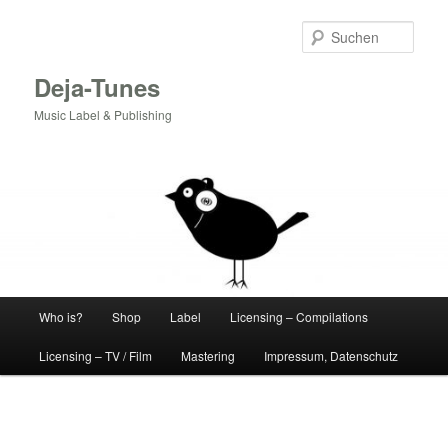
Zum
Inhalt
Such
wechseln
Deja-Tunes
Music Label & Publishing
Hauptmenü
Who is?
Shop
Label
Licensing – Compilations
Licensing – TV / Film
Mastering
Impressum, Datenschutz