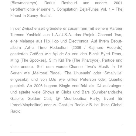
(Blowmonkeys), Darius Rashaud und andere. 2001
veröffentlichte er seine 1. Compilation ‚Deja-Tunes Vol. 1 – The
Finest In Sunny Beats‘.
In der Zwischenzeit gründete er zusammen mit seinem Partner
Terence Yoshiaki aus L.A./U.S.A. das Projekt Channel Two,
eine Melange aus Hip Hop und Electronica. Auf Ihrem Debut-
album ‚Artful Time Reduction‘ (2006 / Kajmere Records)
gastierten Größen wie Apl.de.Ap von den Black Eyed Peas,
Ming (The Spookes), Slim Kid Tre (The Pharcyde), Partice und
viele andere. Seit dem wurde Channel Two’s Musik in TV
Serien wie ‚Melrose Place’, ‘The Unusuals’ oder ‘Smallville’
eingesetzt und von DJs wie Gilles Peterson oder Quantic
gespielt. Ab 2006 begann Bingle verstärkt als DJ aufzulegen
und spielte viele Shows in Clubs und Bars (Cumberlandsche
Galerie, Golden Cutt, @ Moonbootica Party, Event für
L’oreal/Maybelline) oder zu Gast im Radio z.B. bei Ibiza Global
Radio.