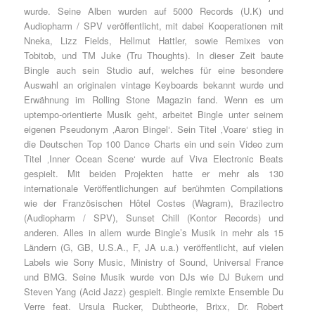
wurde. Seine Alben wurden auf 5000 Records (U.K) und
Audiopharm / SPV veröffentlicht, mit dabei Kooperationen mit
Nneka, Lizz Fields, Hellmut Hattler, sowie Remixes von
Tobitob, und TM Juke (Tru Thoughts). In dieser Zeit baute
Bingle auch sein Studio auf, welches für eine besondere
Auswahl an originalen vintage Keyboards bekannt wurde und
Erwähnung im Rolling Stone Magazin fand. Wenn es um
uptempo-orientierte Musik geht, arbeitet Bingle unter seinem
eigenen Pseudonym ‚Aaron Bingel‘. Sein Titel ‚Voare‘ stieg in
die Deutschen Top 100 Dance Charts ein und sein Video zum
Titel ‚Inner Ocean Scene‘ wurde auf Viva Electronic Beats
gespielt. Mit beiden Projekten hatte er mehr als 130
internationale Veröffentlichungen auf berühmten Compilations
wie der Französischen Hôtel Costes (Wagram), Brazilectro
(Audiopharm / SPV), Sunset Chill (Kontor Records) und
anderen. Alles in allem wurde Bingle’s Musik in mehr als 15
Ländern (G, GB, U.S.A., F, JA u.a.) veröffentlicht, auf vielen
Labels wie Sony Music, Ministry of Sound, Universal France
und BMG. Seine Musik wurde von DJs wie DJ Bukem und
Steven Yang (Acid Jazz) gespielt. Bingle remixte Ensemble Du
Verre feat. Ursula Rucker, Dubtheorie, Brixx, Dr. Robert