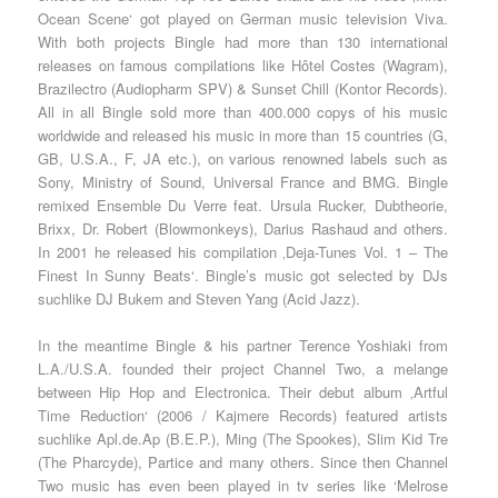
Ocean Scene‘ got played on German music television Viva.
With both projects Bingle had more than 130 international
releases on famous compilations like Hôtel Costes (Wagram),
Brazilectro (Audiopharm SPV) & Sunset Chill (Kontor Records).
All in all Bingle sold more than 400.000 copys of his music
worldwide and released his music in more than 15 countries (G,
GB, U.S.A., F, JA etc.), on various renowned labels such as
Sony, Ministry of Sound, Universal France and BMG. Bingle
remixed Ensemble Du Verre feat. Ursula Rucker, Dubtheorie,
Brixx, Dr. Robert (Blowmonkeys), Darius Rashaud and others.
In 2001 he released his compilation ‚Deja-Tunes Vol. 1 – The
Finest In Sunny Beats‘. Bingle’s music got selected by DJs
suchlike DJ Bukem and Steven Yang (Acid Jazz).
In the meantime Bingle & his partner Terence Yoshiaki from
L.A./U.S.A. founded their project Channel Two, a melange
between Hip Hop and Electronica. Their debut album ‚Artful
Time Reduction‘ (2006 / Kajmere Records) featured artists
suchlike Apl.de.Ap (B.E.P.), Ming (The Spookes), Slim Kid Tre
(The Pharcyde), Partice and many others. Since then Channel
Two music has even been played in tv series like ‘Melrose