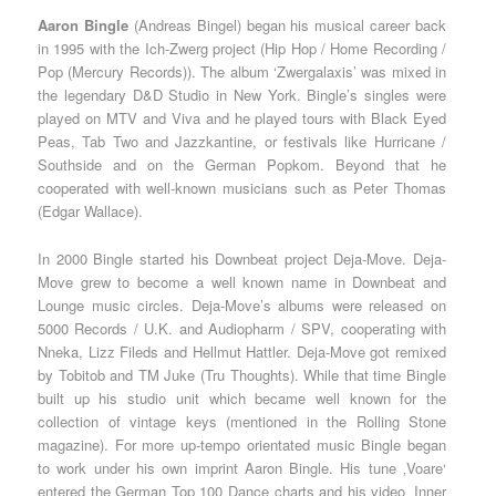
Aaron Bingle
(Andreas Bingel) began his musical career back
in 1995 with the Ich-Zwerg project (Hip Hop / Home Recording /
Pop (Mercury Records)). The album ‘Zwergalaxis’ was mixed in
the legendary D&D Studio in New York. Bingle’s singles were
played on MTV and Viva and he played tours with Black Eyed
Peas, Tab Two and Jazzkantine, or festivals like Hurricane /
Southside and on the German Popkom. Beyond that he
cooperated with well-known musicians such as Peter Thomas
(Edgar Wallace).
In 2000 Bingle started his Downbeat project Deja-Move. Deja-
Move grew to become a well known name in Downbeat and
Lounge music circles. Deja-Move’s albums were released on
5000 Records / U.K. and Audiopharm / SPV, cooperating with
Nneka, Lizz Fileds and Hellmut Hattler. Deja-Move got remixed
by Tobitob and TM Juke (Tru Thoughts). While that time Bingle
built up his studio unit which became well known for the
collection of vintage keys (mentioned in the Rolling Stone
magazine). For more up-tempo orientated music Bingle began
to work under his own imprint Aaron Bingle. His tune ‚Voare‘
entered the German Top 100 Dance charts and his video ‚Inner