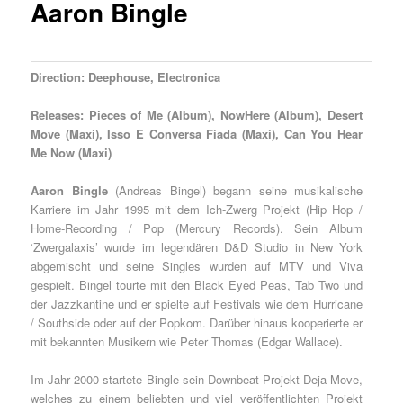
Aaron Bingle
Direction: Deephouse, Electronica
Releases:
Pieces of Me (Album),
NowHere (Album),
Desert
Move (Maxi),
Isso E Conversa Fiada (Maxi),
Can You Hear
Me Now (Maxi)
Aaron Bingle
(Andreas Bingel) begann seine musikalische
Karriere im Jahr 1995 mit dem Ich-Zwerg Projekt (Hip Hop /
Home-Recording / Pop (Mercury Records). Sein Album
‘Zwergalaxis’ wurde im legendären D&D Studio in New York
abgemischt und seine Singles wurden auf MTV und Viva
gespielt. Bingel tourte mit den Black Eyed Peas, Tab Two und
der Jazzkantine und er spielte auf Festivals wie dem Hurricane
/ Southside oder auf der Popkom. Darüber hinaus kooperierte er
mit bekannten Musikern wie Peter Thomas (Edgar Wallace).
Im Jahr 2000 startete Bingle sein Downbeat-Projekt Deja-Move,
welches zu einem beliebten und viel veröffentlichten Projekt