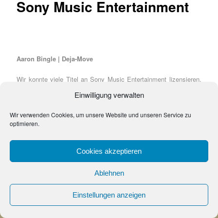
Sony Music Entertainment
Aaron Bingle | Deja-Move
Wir konnte viele Titel an Sony Music Entertainment lizensieren.
Aaron Bingle, Deja-Move, sowie das Sunset Combo Projekt.
Einwilligung verwalten
We have licensed serveral titles to Sony Music Entertainment.
Wir verwenden Cookies, um unsere Website und unseren Service zu
Aaron Bingle, Deja-Move and in a cooperation the Sunset Combo
optimieren.
project
Cookies akzeptieren
Impressum & Datenschutzerklärung
Stolz präsentiert von WordPress
Ablehnen
Einstellungen anzeigen