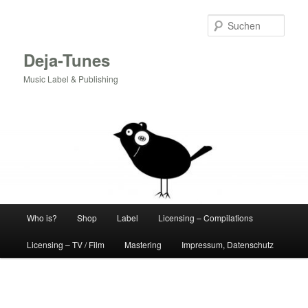
Zum
Inhalt
Such
wechseln
Deja-Tunes
Music Label & Publishing
Hauptmenü
Who is?
Shop
Label
Licensing – Compilations
Licensing – TV / Film
Mastering
Impressum, Datenschutz