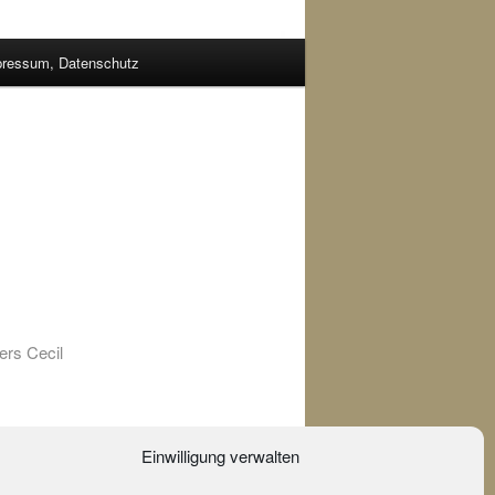
pressum, Datenschutz
ers Cecil
 different
Einwilligung verwalten
ion of the