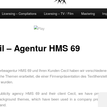
Licensing – Compilations
Licensing – TV / Film
Mastering
Im
il – Agentur HMS 69
erbeagentur HMS 69 und Ihren Kunden Cecil haben wir verschiedene
he Themen erarbeitet, die einer Firmenpräsentation des Textilherstell
t wurden.
ublicity agency HMS 69 and their client Cecil, we have produced
ackground themes, which have been used in a company presentat
rand.