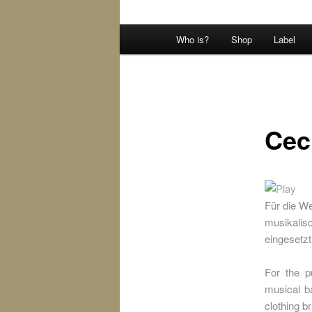
Hauptmenü
Who is?
Shop
Label
Cec
Für die W
musikalisc
eingesetz
For the p
musical b
clothing b