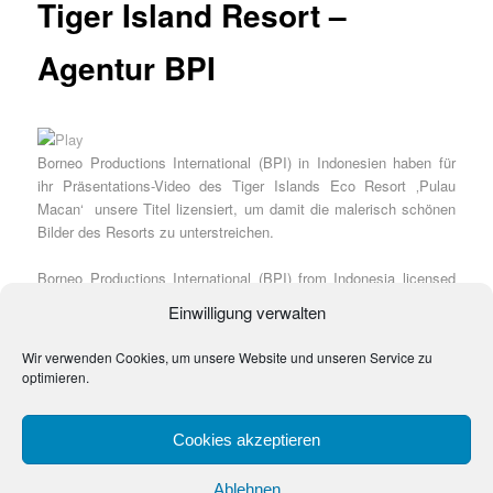
Tiger Island Resort –
Agentur BPI
Borneo Productions International (BPI) in Indonesien haben für
ihr Präsentations-Video des Tiger Islands Eco Resort ‚Pulau
Macan‘ unsere Titel lizensiert, um damit die malerisch schönen
Bilder des Resorts zu unterstreichen.
Borneo Productions International (BPI) from Indonesia licensed
our titles for their presentation video of the Tiger Islands Eco
Einwilligung verwalten
Resort ‚Pulau Macan‘, to lay our music underneath the pictures
of this beautiful scenery.
Wir verwenden Cookies, um unsere Website und unseren Service zu
optimieren.
www.borneoproductionsinternational.com
Cookies akzeptieren
Ablehnen