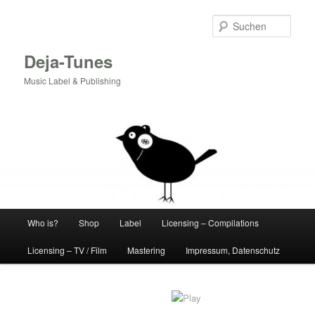
Zum
Inhalt
Such
wechseln
Deja-Tunes
Music Label & Publishing
Hauptmenü
Who is?
Shop
Label
Licensing – Compilations
Licensing – TV / Film
Mastering
Impressum, Datenschutz