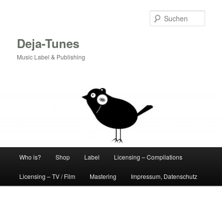
Zum
Inhalt
Such
wechseln
Deja-Tunes
Music Label & Publishing
Hauptmenü
Who is?
Shop
Label
Licensing – Compilations
Licensing – TV / Film
Mastering
Impressum, Datenschutz