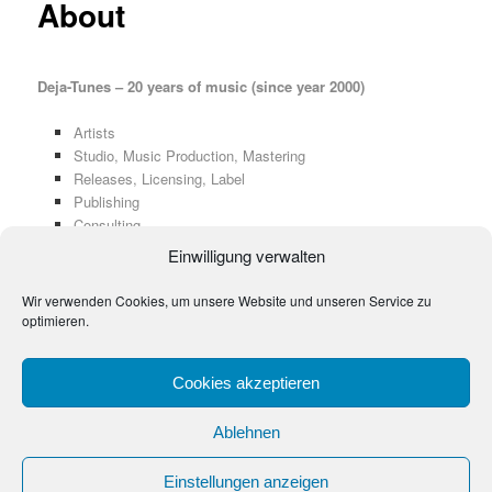
About
Deja-Tunes – 20 years of music (since year 2000)
Artists
Studio, Music Production, Mastering
Releases, Licensing,
Label
Publishing
Consulting
Compilations
Einwilligung verwalten
Film and TV
Advertisement
Wir verwenden Cookies, um unsere Website und unseren Service zu
optimieren.
Cookies akzeptieren
Ablehnen
Impressum & Datenschutzerklärung
Stolz präsentiert von WordPress
Einstellungen anzeigen