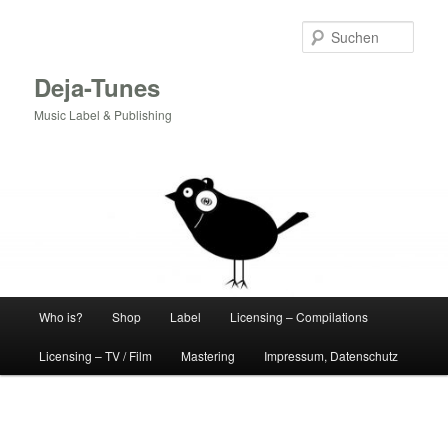
Zum
Inhalt
Such
wechseln
Deja-Tunes
Music Label & Publishing
Hauptmenü
Who is?
Shop
Label
Licensing – Compilations
Licensing – TV / Film
Mastering
Impressum, Datenschutz